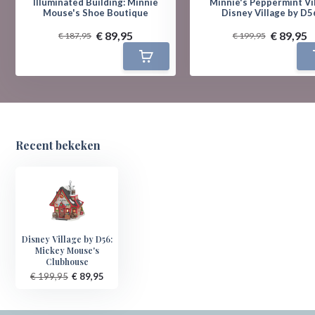
Illuminated Building: Minnie
Minnie's Peppermint Vil
Mouse's Shoe Boutique
Disney Village by D5
€ 89,95
€ 89,95
€ 187,95
€ 199,95
Recent bekeken
Disney Village by D56:
Mickey Mouse's
Clubhouse
€ 199,95
€ 89,95