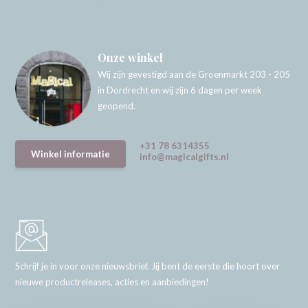
Onze winkel
Wij zijn gevestigd aan de Groenmarkt 203 - 205
in Dordrecht en wij zijn 6 dagen per week
geopend.
+31 78 6314355
Winkel informatie
info@magicalgifts.nl
Schrijf je in voor onze nieuwsbrief. Jij bent de eerste die hoort over
nieuwe productreleases, acties en aanbiedingen!