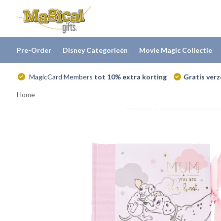
Pre-Order
Disney Categorieën
Movie Magic Collectie
MagicCard Members
tot 10% extra korting
Gratis ver
Home