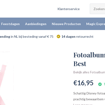
Klantenservice
Feestdagen
Aanbiedingen
Nieuwe Producten
Magic Expre
zending
in NL bij besteding vanaf € 75
14 dagen
retourrecht
Fotoalbum
Best
Bekijk alles Fotoalbu
€16,95
T
Schattig Disney foto
prachtig bewaaritem v
Lees meer