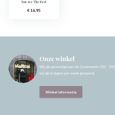
You Are The Best
€ 16,95
Onze winkel
Wij zijn gevestigd aan de Groenmarkt 203 - 205
wij zijn 6 dagen per week geopend.
Winkel informatie