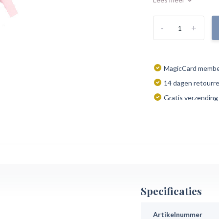
-
+
MagicCard member
14 dagen retourr
Gratis verzending
Specificaties
Artikelnummer