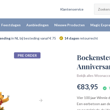
Klantenservice
Feestdagen
Aanbiedingen
Nieuwe Producten
Magic Expre
zending
in NL bij besteding vanaf € 75
14 dagen
retourrecht
Boekenste
PRE ORDER
Anniversa
Bekijk alles Woonacc
€83,95
T
Vier 100 jaar Winnie
Een eerbetoon aan de
en nostalgisch: de id