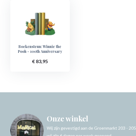
Boekensteun: Winnie the
Pooh - 100th Anniversary
€ 83,95
Onze winkel
Wij zijn gevestigd aan de Groenmarkt 203 - 205
wij zijn 6 dagen per week geopend.