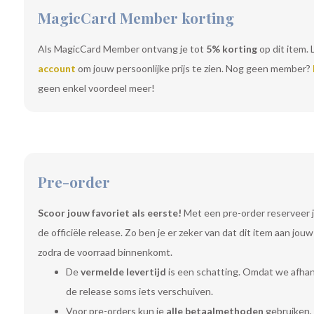
MagicCard Member korting
Als MagicCard Member ontvang je tot
5% korting
op dit item. 
account
om jouw persoonlijke prijs te zien. Nog geen member?
geen enkel voordeel meer!
Pre-order
Scoor jouw favoriet als eerste!
Met een pre-order reserveer j
de officiële release. Zo ben je er zeker van dat dit item aan jo
zodra de voorraad binnenkomt.
De
vermelde levertijd
is een schatting. Omdat we afhanke
de release soms iets verschuiven.
Voor pre-orders kun je
alle betaalmethoden
gebruiken, 