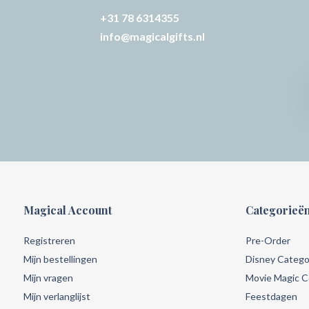
+31 78 6314355
info@magicalgifts.nl
Magical Account
Categorieë
Registreren
Pre-Order
Mijn bestellingen
Disney Catego
Mijn vragen
Movie Magic Co
Mijn verlanglijst
Feestdagen