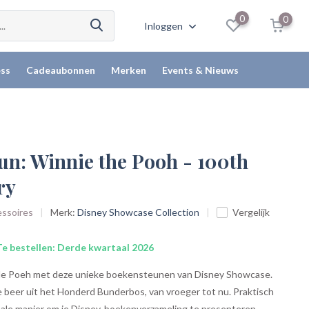
0
0
Inloggen
ss
Cadeaubonnen
Merken
Events & Nieuws
un: Winnie the Pooh - 100th
ry
essoires
Merk:
Disney Showcase Collection
Vergelijk
e bestellen: Derde kwartaal 2026
 de Poeh met deze unieke boekensteunen van Disney Showcase.
 beer uit het Honderd Bunderbos, van vroeger tot nu. Praktisch
eale manier om je Disney-boekenverzameling te presenteren....