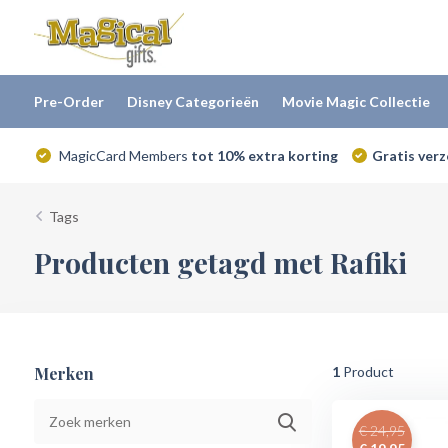
Pre-Order
Disney Categorieën
Movie Magic Collectie
MagicCard Members
tot 10% extra korting
Gratis ver
Tags
Producten getagd met Rafiki
Merken
1
Product
€ 24,95