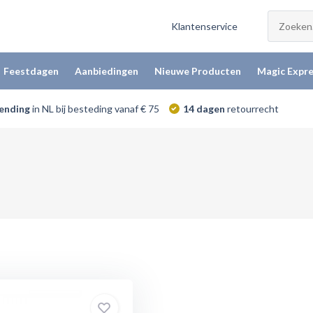
Klantenservice
Feestdagen
Aanbiedingen
Nieuwe Producten
Magic Expre
zending
in NL bij besteding vanaf € 75
14 dagen
retourrecht