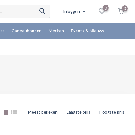
0
0
Inloggen
ss
Cadeaubonnen
Merken
Events & Nieuws
Meest bekeken
Laagste prijs
Hoogste prijs