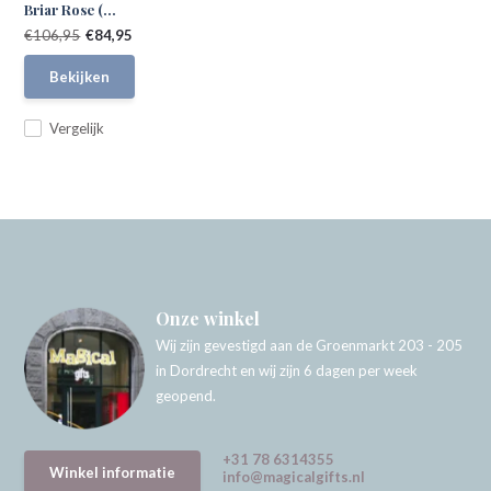
Briar Rose (...
€106,95
€84,95
Bekijken
Vergelijk
Onze winkel
Wij zijn gevestigd aan de Groenmarkt 203 - 205
in Dordrecht en wij zijn 6 dagen per week
geopend.
+31 78 6314355
Winkel informatie
info@magicalgifts.nl