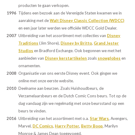
producten te gaan verkopen.
1996
Tijdens een bezoek aan de Verenigde Staten kwamen we in
aanraking met de
Walt Disney Classic Collection (WDCC)
en een jaar later werden we officiële WDCC Gold Dealer.
2007
Uitbreiding van het assortiment met collecties van
Disney
Traditions
(Jim Shore),
Disney by Britto
,
Grand Jester
Studios
en Bradford Exchange. Ook begonnen we met het
aanbieden van
Disney kerstartikelen
zoals
snowglobes
en
ornamenten.
2008
Organisatie van ons eerste Disney event. Ook gingen we
online met onze eerste website.
2010
Deelname aan beurzen. Zoals Huishoudbeurs, de
Verzamelaarsbeurs en de Dutch Comic Cons beurs. Tot op de
dag vandaag zijn we regelmatig met onze beursstand op een
beurs te vinden.
2016
Uitbreiding van het assortiment met o.a.
Star Wars
, Avengers,
Marvel,
DC Comics
,
Harry Potter
,
Betty Boop
, Marilyn
Monroe & James Dean toegevoegd.