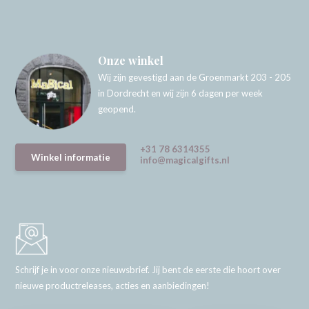
Onze winkel
Wij zijn gevestigd aan de Groenmarkt 203 - 205
in Dordrecht en wij zijn 6 dagen per week
geopend.
+31 78 6314355
Winkel informatie
info@magicalgifts.nl
Schrijf je in voor onze nieuwsbrief. Jij bent de eerste die hoort over
nieuwe productreleases, acties en aanbiedingen!