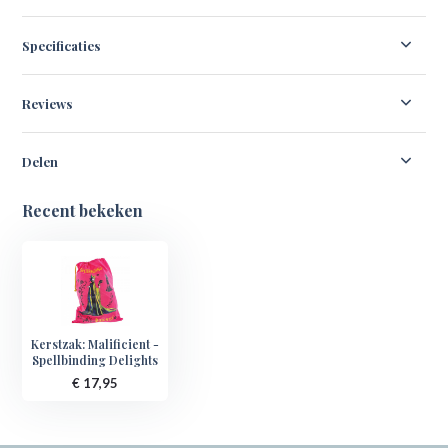
Specificaties
Reviews
Delen
Recent bekeken
Kerstzak: Malificient -
Spellbinding Delights
€ 17,95