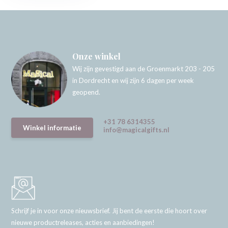
Onze winkel
Wij zijn gevestigd aan de Groenmarkt 203 - 205
in Dordrecht en wij zijn 6 dagen per week
geopend.
+31 78 6314355
Winkel informatie
info@magicalgifts.nl
Schrijf je in voor onze nieuwsbrief. Jij bent de eerste die hoort over
nieuwe productreleases, acties en aanbiedingen!