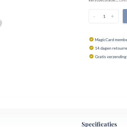
-
+
MagicCard member
14 dagen retourr
Gratis verzending
Specificaties