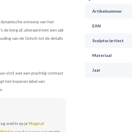
Artikelnummer
it dynamische ontwerp van het
EAN
s de berg af, uiteraard met een zak
ouding van de Grinch tot de details
Sculptur/artiest
Materiaal
Jaar
que-stof, wat een prachtig contrast
gt het koperen label van
s.
Log snel in op je
Magical
Meld je vandaag nog aan
en mis