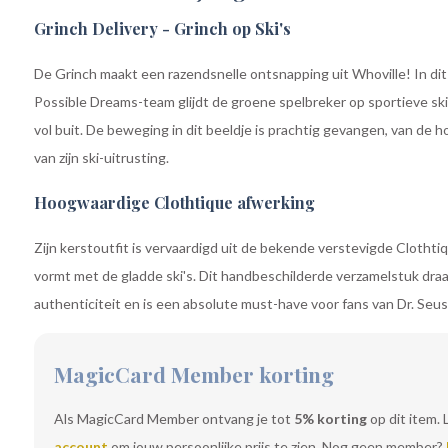
Grinch Delivery - Grinch op Ski's
De Grinch maakt een razendsnelle ontsnapping uit Whoville! In d
Possible Dreams-team glijdt de groene spelbreker op sportieve ski'
vol buit. De beweging in dit beeldje is prachtig gevangen, van de h
van zijn ski-uitrusting.
Hoogwaardige Clothtique afwerking
Zijn kerstoutfit is vervaardigd uit de bekende verstevigde Clothti
vormt met de gladde ski's. Dit handbeschilderde verzamelstuk draa
authenticiteit en is een absolute must-have voor fans van Dr. Seus
MagicCard Member korting
Als MagicCard Member ontvang je tot
5% korting
op dit item. 
account
om jouw persoonlijke prijs te zien. Nog geen member?