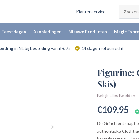
Klantenservice
Feestdagen
Aanbiedingen
Nieuwe Producten
Magic Expre
zending
in NL bij besteding vanaf € 75
14 dagen
retourrecht
Figurine: 
Skis)
Bekijk alles Beelden
€109,95
De Grinch ontsnapt op
authentieke Clothtiqu
kerstdecoratie....
Lee