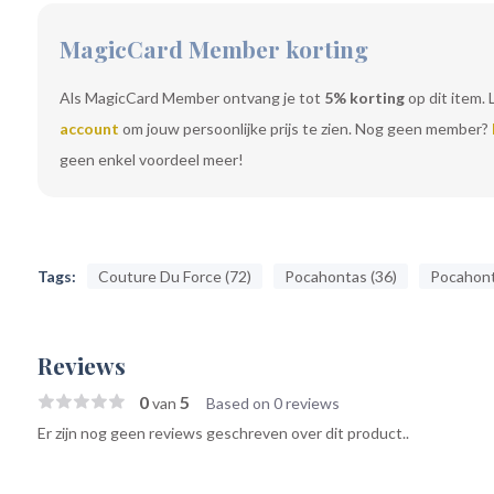
MagicCard Member korting
Als MagicCard Member ontvang je tot
5% korting
op dit item. 
account
om jouw persoonlijke prijs te zien. Nog geen member?
geen enkel voordeel meer!
Tags:
Couture Du Force (72)
Pocahontas (36)
Pocahonta
Reviews
0
5
van
Based on 0 reviews
Er zijn nog geen reviews geschreven over dit product..