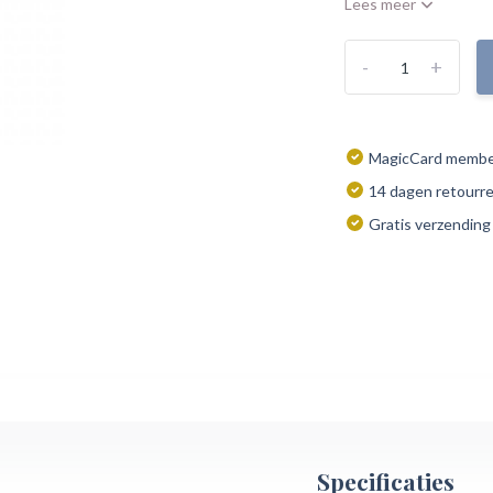
Lees meer
-
+
MagicCard member
14 dagen retourr
Gratis verzending
Specificaties