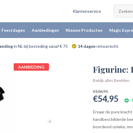
Klantenservice
Feestdagen
Aanbiedingen
Nieuwe Producten
Magic Expre
zending
in NL bij besteding vanaf € 75
14 dagen
retourrecht
Figurine:
AANBIEDING
Bekijk alles Beelden
€106,95
€54,95
T
Ervaar de pure kracht
handbeschilderde bee
boordevol unieke, mod