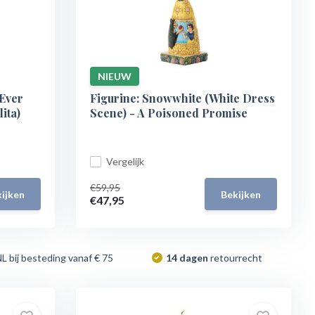
NIEUW
 Ever
Figurine: Snowwhite (White Dress
ita)
Scene) - A Poisoned Promise
Vergelijk
€59,95
ijken
Bekijken
€47,95
NL bij besteding vanaf € 75
14 dagen
retourrecht