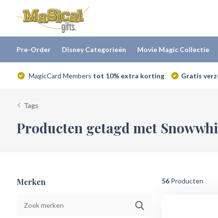
Pre-Order
Disney Categorieën
Movie Magic Collectie
MagicCard Members
tot 10% extra korting
Gratis ver
Tags
Producten getagd met Snowwhit
Merken
56
Producten