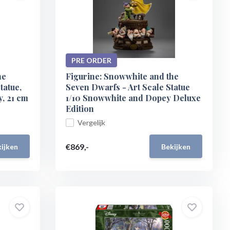
PRE ORDER
he
Figurine: Snowwhite and the
tatue,
Seven Dwarfs - Art Scale Statue
, 21 cm
1/10 Snowwhite and Dopey Deluxe
Edition
Vergelijk
€869,-
ijken
Bekijken