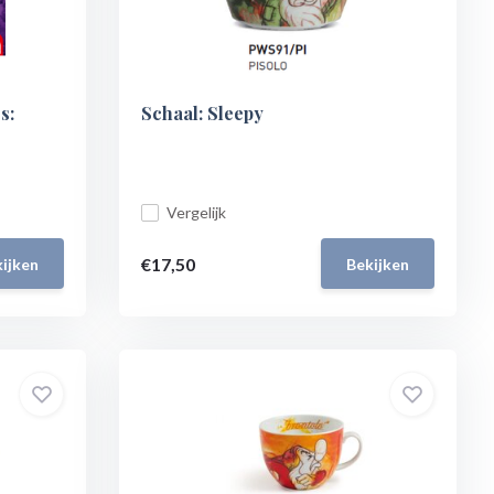
s:
Schaal: Sleepy
Vergelijk
€17,50
ijken
Bekijken