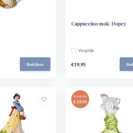
Cappuccino mok: Dopey
Vergelijk
€19,95
Bekijken
Bek
€ 24,95
€ 19,95