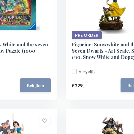
PRE ORDER
w White and the seven
Figurine: Snowwhite and t
aw Puzzle (1000
Seven Dwarfs - Art Scale, S
1/10, Snow White and Dopey
Vergelijk
€329,-
Bekijken
Bek