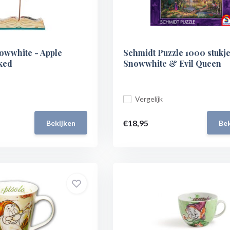
nowwhite - Apple
Schmidt Puzzle 1000 stukje
ked
Snowwhite & Evil Queen
Vergelijk
€18,95
Bekijken
Bek