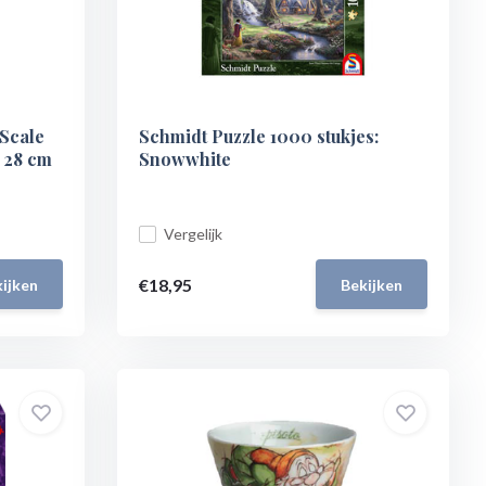
 Scale
Schmidt Puzzle 1000 stukjes:
0 28 cm
Snowwhite
Vergelijk
€18,95
ijken
Bekijken