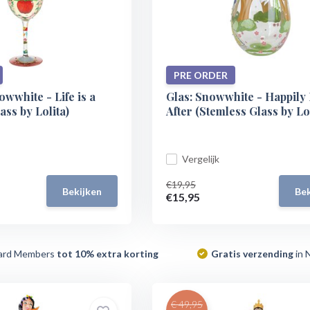
PRE ORDER
owwhite - Life is a
Glas: Snowwhite - Happily
ass by Lolita)
After (Stemless Glass by Lol
Vergelijk
€19,95
Bekijken
Bek
€15,95
ard Members
tot 10% extra korting
Gratis verzending
in 
€ 49,95