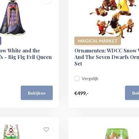
MAGICAL MARKET
now White and the
Ornamenten: WDCC Snow 
 - Big Fig Evil Queen
And The Seven Dwarfs Or
Set
Vergelijk
€499,-
Bekijken
Bek