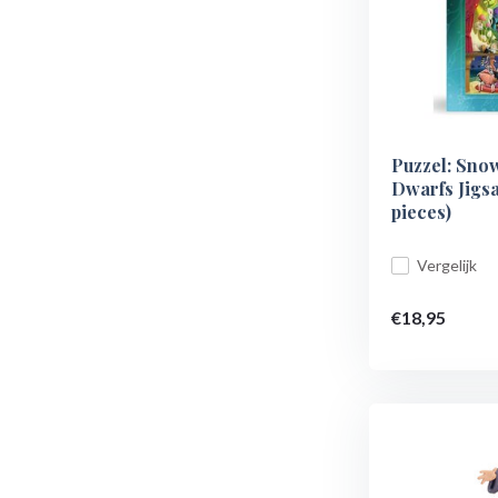
Puzzel: Sno
Dwarfs Jigs
pieces)
Vergelijk
€18,95