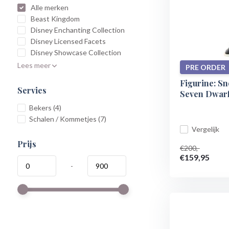
Alle merken
Beast Kingdom
Disney Enchanting Collection
Disney Licensed Facets
Disney Showcase Collection
Lees meer
PRE ORDER
Figurine: S
Servies
Seven Dwarfs
Bekers
(4)
Schalen / Kommetjes
(7)
Vergelijk
Prijs
€200,-
€159,95
-