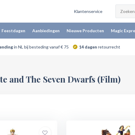
Klantenservice
Feestdagen
Aanbiedingen
Nieuwe Producten
Magic Expre
zending
in NL bij besteding vanaf € 75
14 dagen
retourrecht
e and The Seven Dwarfs (Film)