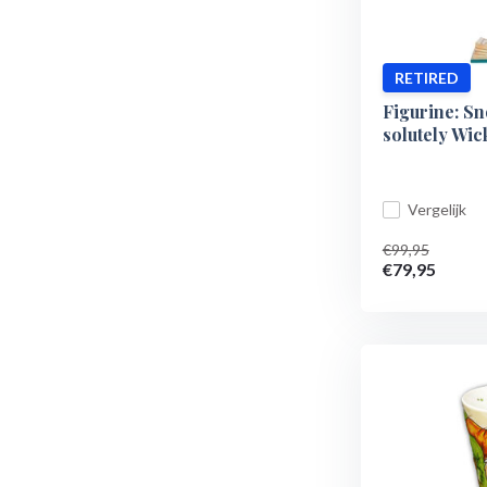
RETIRED
Figurine: S
solutely Wic
Vergelijk
€99,95
€79,95