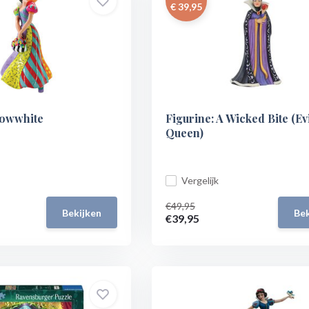
€ 39,95
nowwhite
Figurine: A Wicked Bite (Ev
Queen)
Vergelijk
€49,95
Bekijken
Bek
€39,95