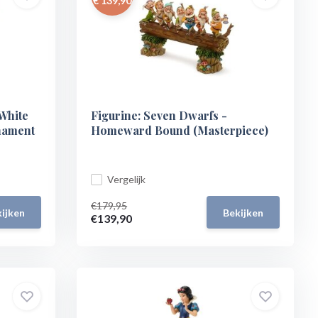
€ 139,90
White
Figurine: Seven Dwarfs -
nament
Homeward Bound (Masterpiece)
Vergelijk
€179,95
ijken
Bekijken
€139,90