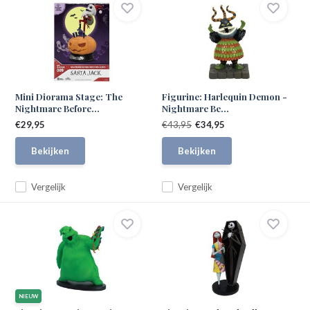
Mini Diorama Stage: The
Figurine: Harlequin Demon -
Nightmare Before...
Nightmare Be...
€29,95
€43,95
€34,95
Bekijken
Bekijken
Vergelijk
Vergelijk
NIEUW