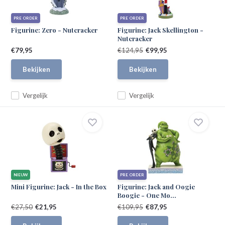
PRE ORDER
PRE ORDER
Figurine: Zero - Nutcracker
Figurine: Jack Skellington -
Nutcracker
€79,95
€124,95
€99,95
Bekijken
Bekijken
Vergelijk
Vergelijk
NIEUW
PRE ORDER
Mini Figurine: Jack - In the Box
Figurine: Jack and Oogie
Boogie - One Mo...
€27,50
€21,95
€109,95
€87,95