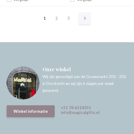
1
2
3
Onze winkel
Wij zijn gevestigd aan de Groenmarkt 203 - 205
in Dordrecht en wij zijn 6 dagen per week
geopend.
+31 78 6314355
Winkel informatie
info@magicalgifts.nl