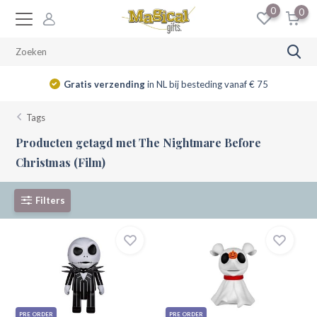
0
0
Gratis verzending
in NL bij besteding vanaf € 75
Tags
Producten getagd met The Nightmare Before
Christmas (Film)
Filters
PRE ORDER
PRE ORDER