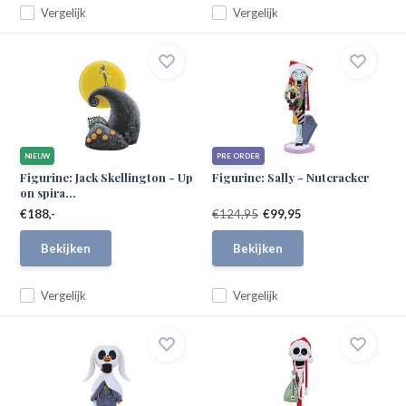
Vergelijk
Vergelijk
NIEUW
PRE ORDER
Figurine: Jack Skellington - Up
Figurine: Sally - Nutcracker
on spira...
€188,-
€124,95
€99,95
Bekijken
Bekijken
Vergelijk
Vergelijk