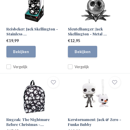
Reisbeker: Jack Skellington -
Sleutelhanger: Jack
Stainless ...
Skellington - Metal ...
€19,99
€12,95
Bekijken
Bekijken
Vergelijk
Vergelijk
Rugzak: The Nightmare
Kerstornament: Jack & Zero -
Before Christmas -...
Funko Bubby