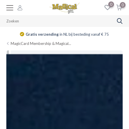
0
0
14 dagen
retourrecht
MagicCard Membership & Magical...