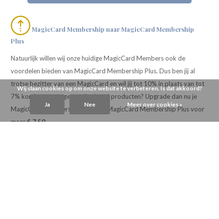
MagicCard Membership naar MagicCard Membership
Plus
Natuurlijk willen wij onze huidige MagicCard Members ook de
voordelen bieden van MagicCard Membership Plus. Dus ben jij al
trotse bezitter van een MagicCard en wil jij tot 10% in plaats van tot
Wij slaan cookies op om onze website te verbeteren. Is dat akkoord?
7% korting ontvangen op heel veel producten? Upgrade dan nu je
Ja
Nee
Meer over cookies »
MagicCard Membership naar een MagicCard Membership Plus voor
maar
€ 7,50
MagicCard Membership Upgraden
*Op Magical Market producten, cadeaubonnen, sommige andere
producten en verzendkosten is geen korting van toepassing. Maak je