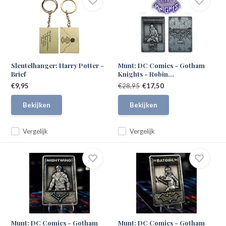
Sleutelhanger: Harry Potter -
Munt: DC Comics - Gotham
Brief
Knights - Robin...
€9,95
€28,95
€17,50
Bekijken
Bekijken
Vergelijk
Vergelijk
Munt: DC Comics - Gotham
Munt: DC Comics - Gotham