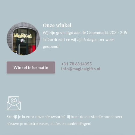
Onze winkel
Wij zijn gevestigd aan de Groenmarkt 203 - 205
in Dordrecht en wij zijn 6 dagen per week
geopend.
+31 78 6314355
Winkel informatie
info@magicalgifts.nl
Schrijf je in voor onze nieuwsbrief. Jij bent de eerste die hoort over
nieuwe productreleases, acties en aanbiedingen!