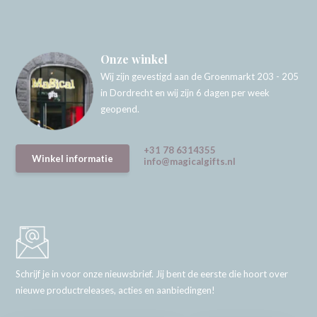
Onze winkel
Wij zijn gevestigd aan de Groenmarkt 203 - 205
in Dordrecht en wij zijn 6 dagen per week
geopend.
+31 78 6314355
Winkel informatie
info@magicalgifts.nl
Schrijf je in voor onze nieuwsbrief. Jij bent de eerste die hoort over
nieuwe productreleases, acties en aanbiedingen!