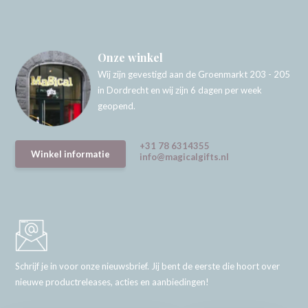
Onze winkel
Wij zijn gevestigd aan de Groenmarkt 203 - 205
in Dordrecht en wij zijn 6 dagen per week
geopend.
+31 78 6314355
Winkel informatie
info@magicalgifts.nl
Schrijf je in voor onze nieuwsbrief. Jij bent de eerste die hoort over
nieuwe productreleases, acties en aanbiedingen!