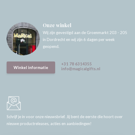
Onze winkel
Wij zijn gevestigd aan de Groenmarkt 203 - 205
in Dordrecht en wij zijn 6 dagen per week
geopend.
+31 78 6314355
Winkel informatie
info@magicalgifts.nl
Schrijf je in voor onze nieuwsbrief. Jij bent de eerste die hoort over
nieuwe productreleases, acties en aanbiedingen!