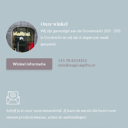
Onze winkel
Wij zijn gevestigd aan de Groenmarkt 203 - 205
in Dordrecht en wij zijn 6 dagen per week
geopend.
+31 78 6314355
Winkel informatie
info@magicalgifts.nl
Schrijf je in voor onze nieuwsbrief. Jij bent de eerste die hoort over
nieuwe productreleases, acties en aanbiedingen!