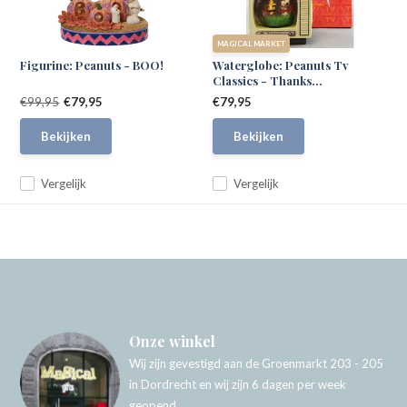
MAGICAL MARKET
Figurine: Peanuts - BOO!
Waterglobe: Peanuts Tv
Classics - Thanks...
€99,95
€79,95
€79,95
Bekijken
Bekijken
Vergelijk
Vergelijk
Onze winkel
Wij zijn gevestigd aan de Groenmarkt 203 - 205
in Dordrecht en wij zijn 6 dagen per week
geopend.