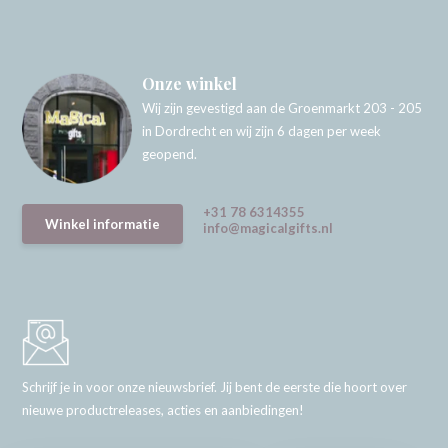
Onze winkel
Wij zijn gevestigd aan de Groenmarkt 203 - 205
in Dordrecht en wij zijn 6 dagen per week
geopend.
+31 78 6314355
Winkel informatie
info@magicalgifts.nl
Schrijf je in voor onze nieuwsbrief. Jij bent de eerste die hoort over
nieuwe productreleases, acties en aanbiedingen!