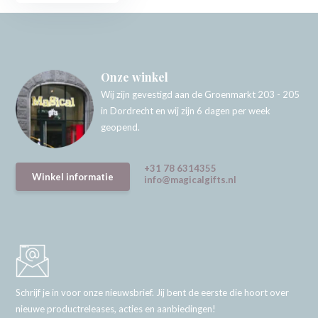
Onze winkel
Wij zijn gevestigd aan de Groenmarkt 203 - 205
in Dordrecht en wij zijn 6 dagen per week
geopend.
+31 78 6314355
Winkel informatie
info@magicalgifts.nl
Schrijf je in voor onze nieuwsbrief. Jij bent de eerste die hoort over
nieuwe productreleases, acties en aanbiedingen!