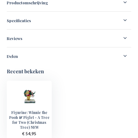
Productomschrijving
Specificaties
Reviews
Delen
Recent bekeken
Figurine: Winnie the
Pooh & Piglet - A Tree
for Two (Christmas
Tree) NEW
€ 54,95