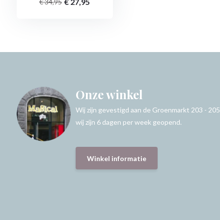
€ 27,95
€ 34,95
Onze winkel
Wij zijn gevestigd aan de Groenmarkt 203 - 205
wij zijn 6 dagen per week geopend.
Winkel informatie