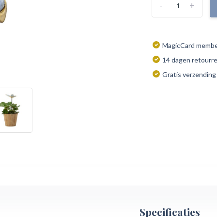
-
+
MagicCard member
14 dagen retourr
Gratis verzending
Specificaties