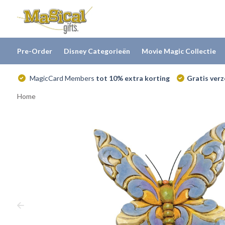
Pre-Order
Disney Categorieën
Movie Magic Collectie
MagicCard Members
tot 10% extra korting
Gratis ver
Home