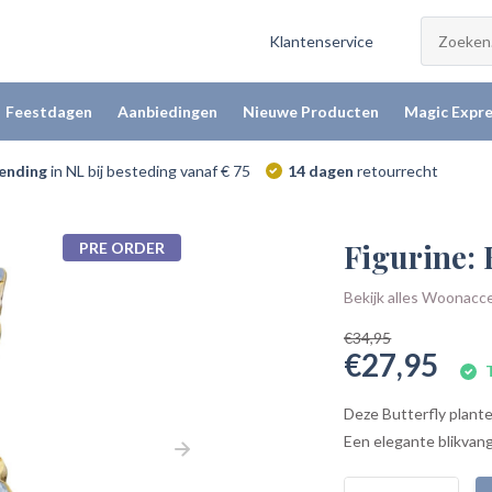
Klantenservice
Feestdagen
Aanbiedingen
Nieuwe Producten
Magic Expre
zending
in NL bij besteding vanaf € 75
14 dagen
retourrecht
Figurine: 
PRE ORDER
Bekijk alles Woonacc
€34,95
€27,95
T
Deze Butterfly planten
Een elegante blikvang