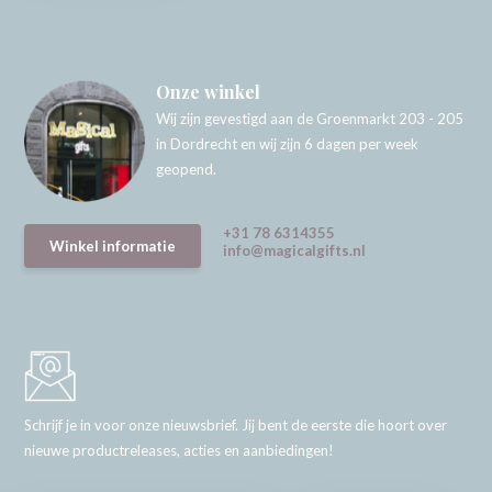
Onze winkel
Wij zijn gevestigd aan de Groenmarkt 203 - 205
in Dordrecht en wij zijn 6 dagen per week
geopend.
+31 78 6314355
Winkel informatie
info@magicalgifts.nl
Schrijf je in voor onze nieuwsbrief. Jij bent de eerste die hoort over
nieuwe productreleases, acties en aanbiedingen!