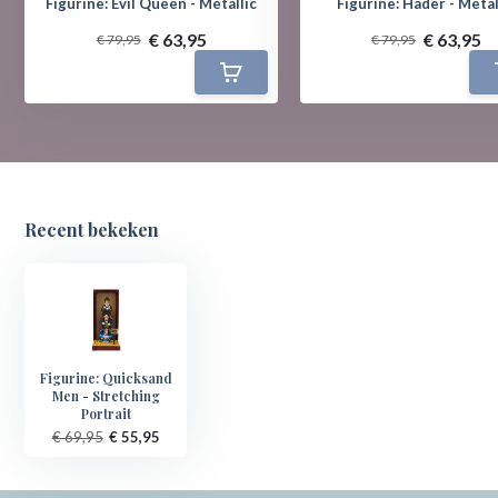
Figurine: Evil Queen - Metallic
Figurine: Hader - Metal
€ 63,95
€ 63,95
€ 79,95
€ 79,95
Recent bekeken
Figurine: Quicksand
Men - Stretching
Portrait
€ 69,95
€ 55,95