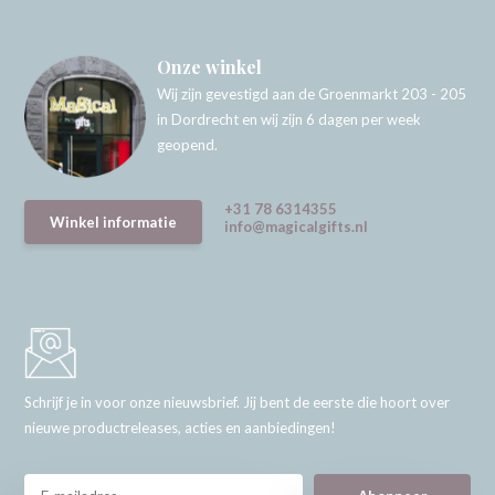
Onze winkel
Wij zijn gevestigd aan de Groenmarkt 203 - 205
in Dordrecht en wij zijn 6 dagen per week
geopend.
+31 78 6314355
Winkel informatie
info@magicalgifts.nl
Schrijf je in voor onze nieuwsbrief. Jij bent de eerste die hoort over
nieuwe productreleases, acties en aanbiedingen!