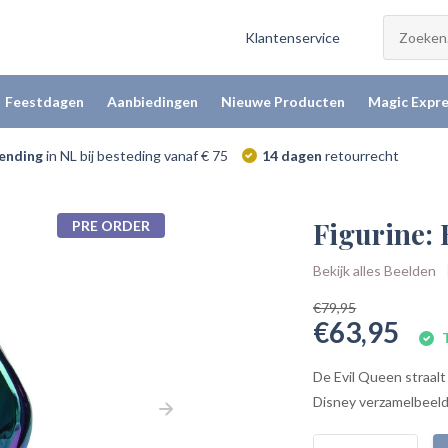
Klantenservice
Feestdagen
Aanbiedingen
Nieuwe Producten
Magic Expre
zending
in NL bij besteding vanaf € 75
14 dagen
retourrecht
Figurine: 
PRE ORDER
Bekijk alles Beelden
€79,95
€63,95
T
De Evil Queen straalt 
Disney verzamelbeeldje