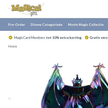
Pre-Order
Disney Categorieën
Movie Magic Collectie
MagicCard Members
tot 10% extra korting
Gratis ver
Home