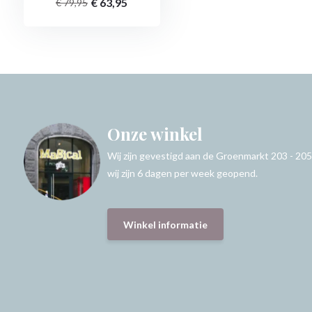
€ 63,95
€ 79,95
Onze winkel
Wij zijn gevestigd aan de Groenmarkt 203 - 205
wij zijn 6 dagen per week geopend.
Winkel informatie