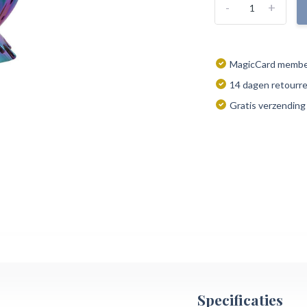
-
+
MagicCard member
14 dagen retourr
Gratis verzending
Specificaties