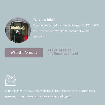
Onze winkel
Wij zijn gevestigd aan de Groenmarkt 203 - 205
in Dordrecht en wij zijn 6 dagen per week
geopend.
+31 78 6314355
Winkel informatie
info@magicalgifts.nl
Schrijf je in voor onze nieuwsbrief. Jij bent de eerste die hoort over
nieuwe productreleases, acties en aanbiedingen!