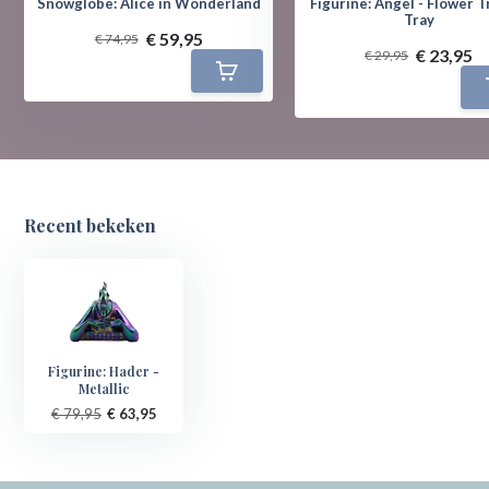
Snowglobe: Alice in Wonderland
Figurine: Angel - Flower T
Tray
€ 59,95
€ 74,95
€ 23,95
€ 29,95
Recent bekeken
Figurine: Hader -
Metallic
€ 79,95
€ 63,95