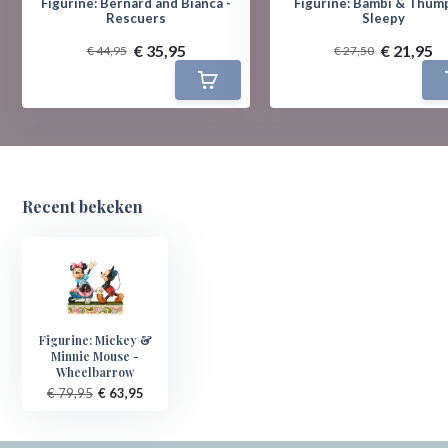
Figurine: Bernard and Bianca -
Figurine: Bambi & Thump
Rescuers
Sleepy
€ 35,95
€ 21,95
€ 44,95
€ 27,50
Recent bekeken
Figurine: Mickey &
Minnie Mouse -
Wheelbarrow
€ 79,95
€ 63,95