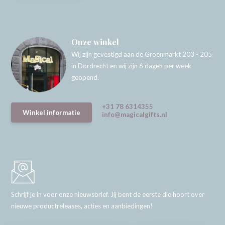
Onze winkel
Wij zijn gevestigd aan de Groenmarkt 203 - 205
in Dordrecht en wij zijn 6 dagen per week
geopend.
+31 78 6314355
Winkel informatie
info@magicalgifts.nl
Schrijf je in voor onze nieuwsbrief. Jij bent de eerste die hoort over
nieuwe productreleases, acties en aanbiedingen!