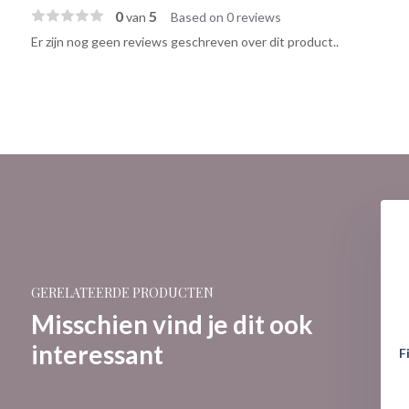
0
5
van
Based on 0 reviews
Er zijn nog geen reviews geschreven over dit product..
GERELATEERDE PRODUCTEN
Misschien vind je dit ook
interessant
 Snoopy - Basket Eggs
Figurine: Snoopy - Egg Diorama
F
€ 47,95
€ 55,95
59,95
€ 69,95