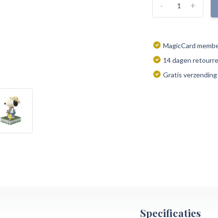
-
+
MagicCard member
14 dagen retourr
Gratis verzending
Specificaties