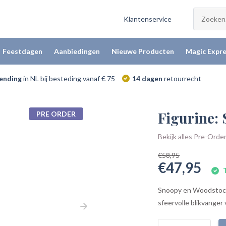
Klantenservice
Feestdagen
Aanbiedingen
Nieuwe Producten
Magic Expre
zending
in NL bij besteding vanaf € 75
14 dagen
retourrecht
Figurine:
PRE ORDER
Bekijk alles Pre-Orde
€58,95
€47,95
T
Snoopy en Woodstock g
sfeervolle blikvanger