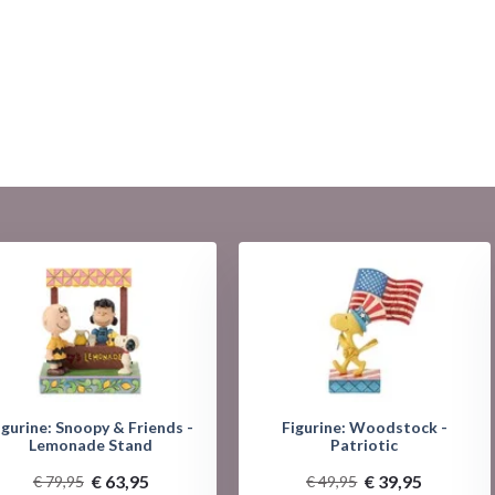
igurine: Snoopy & Friends -
Figurine: Woodstock -
Lemonade Stand
Patriotic
€ 63,95
€ 39,95
€ 79,95
€ 49,95