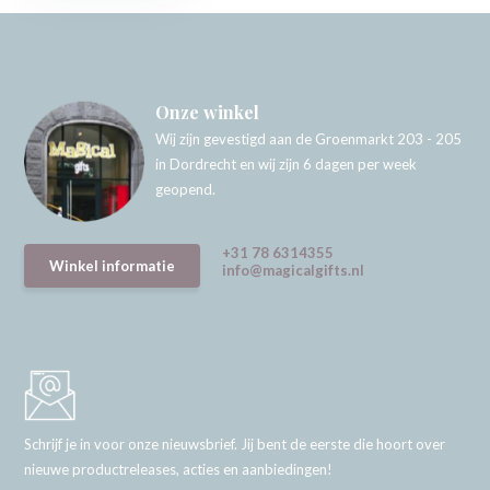
Onze winkel
Wij zijn gevestigd aan de Groenmarkt 203 - 205
in Dordrecht en wij zijn 6 dagen per week
geopend.
+31 78 6314355
Winkel informatie
info@magicalgifts.nl
Schrijf je in voor onze nieuwsbrief. Jij bent de eerste die hoort over
nieuwe productreleases, acties en aanbiedingen!