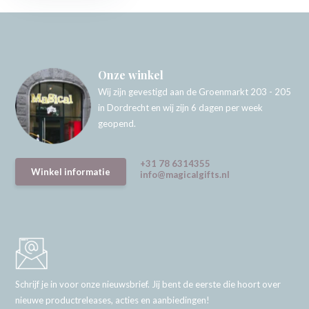
Onze winkel
Wij zijn gevestigd aan de Groenmarkt 203 - 205
in Dordrecht en wij zijn 6 dagen per week
geopend.
+31 78 6314355
Winkel informatie
info@magicalgifts.nl
Schrijf je in voor onze nieuwsbrief. Jij bent de eerste die hoort over
nieuwe productreleases, acties en aanbiedingen!