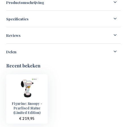
Productomschrijving
Specificaties
Reviews
Delen
Recent bekeken
Figurine: Snoopy -
Pearlised Statue
(Limited Edition)
€ 219,95