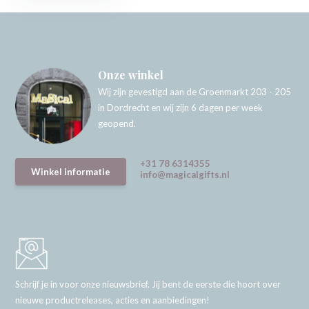
Onze winkel
Wij zijn gevestigd aan de Groenmarkt 203 - 205
in Dordrecht en wij zijn 6 dagen per week
geopend.
+31 78 6314355
Winkel informatie
info@magicalgifts.nl
Schrijf je in voor onze nieuwsbrief. Jij bent de eerste die hoort over
nieuwe productreleases, acties en aanbiedingen!