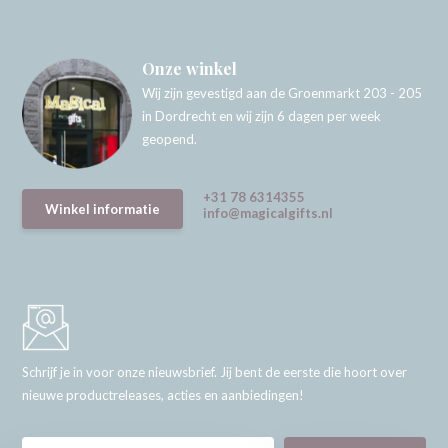
Onze winkel
Wij zijn gevestigd aan de Groenmarkt 203 - 205
in Dordrecht en wij zijn 6 dagen per week
geopend.
+31 78 6314355
Winkel informatie
info@magicalgifts.nl
Schrijf je in voor onze nieuwsbrief. Jij bent de eerste die hoort over
nieuwe productreleases, acties en aanbiedingen!