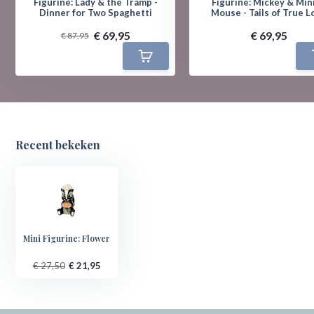
Figurine: Lady & the Tramp -
Figurine: Mickey & Min
Dinner for Two Spaghetti
Mouse - Tails of True L
€ 69,95
€ 69,95
€ 87,95
Recent bekeken
Mini Figurine: Flower
€ 27,50
€ 21,95