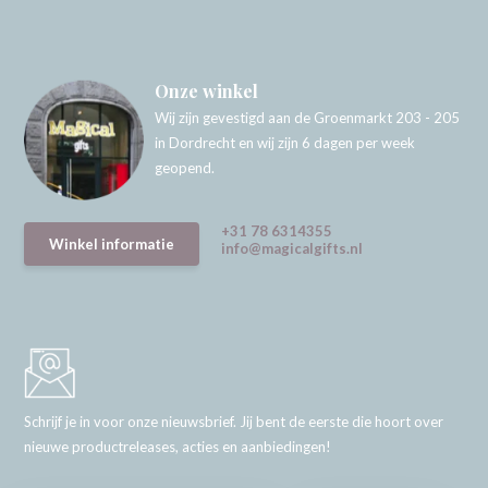
Onze winkel
Wij zijn gevestigd aan de Groenmarkt 203 - 205
in Dordrecht en wij zijn 6 dagen per week
geopend.
+31 78 6314355
Winkel informatie
info@magicalgifts.nl
Schrijf je in voor onze nieuwsbrief. Jij bent de eerste die hoort over
nieuwe productreleases, acties en aanbiedingen!