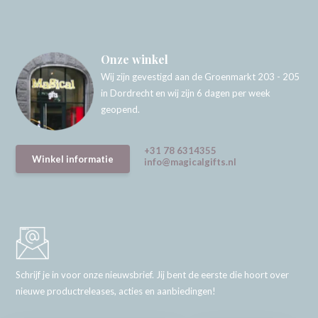
Onze winkel
Wij zijn gevestigd aan de Groenmarkt 203 - 205
in Dordrecht en wij zijn 6 dagen per week
geopend.
+31 78 6314355
Winkel informatie
info@magicalgifts.nl
Schrijf je in voor onze nieuwsbrief. Jij bent de eerste die hoort over
nieuwe productreleases, acties en aanbiedingen!