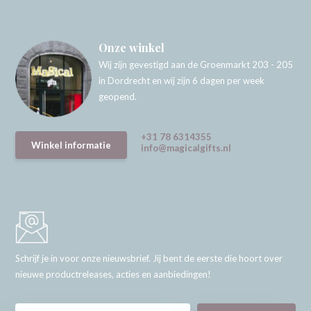
Onze winkel
Wij zijn gevestigd aan de Groenmarkt 203 - 205
in Dordrecht en wij zijn 6 dagen per week
geopend.
+31 78 6314355
Winkel informatie
info@magicalgifts.nl
Schrijf je in voor onze nieuwsbrief. Jij bent de eerste die hoort over
nieuwe productreleases, acties en aanbiedingen!