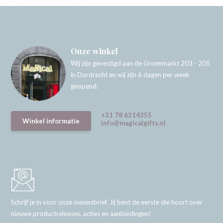
Onze winkel
Wij zijn gevestigd aan de Groenmarkt 203 - 205
in Dordrecht en wij zijn 6 dagen per week
geopend.
+31 78 6314355
Winkel informatie
info@magicalgifts.nl
Schrijf je in voor onze nieuwsbrief. Jij bent de eerste die hoort over
nieuwe productreleases, acties en aanbiedingen!