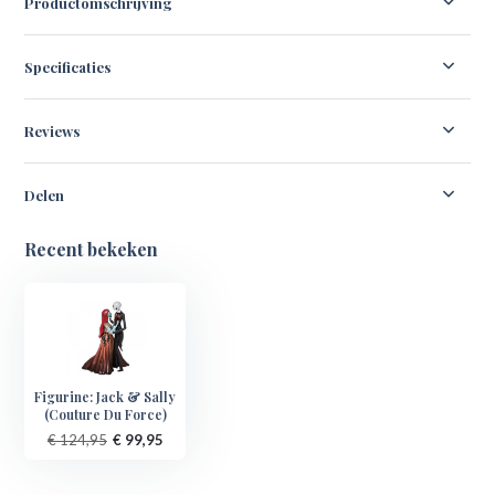
Productomschrijving
Specificaties
Reviews
Delen
Recent bekeken
Figurine: Jack & Sally
(Couture Du Force)
€ 124,95
€ 99,95