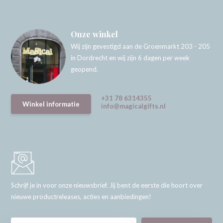
Onze winkel
Wij zijn gevestigd aan de Groenmarkt 203 - 205
in Dordrecht en wij zijn 6 dagen per week
geopend.
+31 78 6314355
Winkel informatie
info@magicalgifts.nl
Schrijf je in voor onze nieuwsbrief. Jij bent de eerste die hoort over
nieuwe productreleases, acties en aanbiedingen!