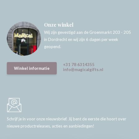
Onze winkel
Wij zijn gevestigd aan de Groenmarkt 203 - 205
in Dordrecht en wij zijn 6 dagen per week
geopend.
+31 78 6314355
Winkel informatie
info@magicalgifts.nl
Schrijf je in voor onze nieuwsbrief. Jij bent de eerste die hoort over
nieuwe productreleases, acties en aanbiedingen!