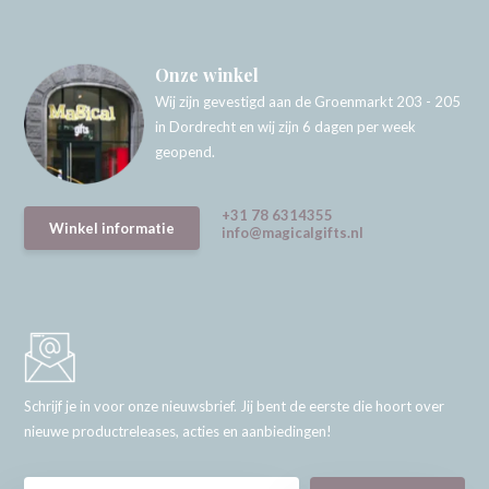
Onze winkel
Wij zijn gevestigd aan de Groenmarkt 203 - 205
in Dordrecht en wij zijn 6 dagen per week
geopend.
+31 78 6314355
Winkel informatie
info@magicalgifts.nl
Schrijf je in voor onze nieuwsbrief. Jij bent de eerste die hoort over
nieuwe productreleases, acties en aanbiedingen!