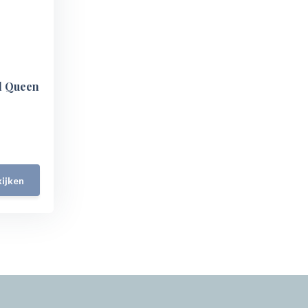
l Queen
ijken