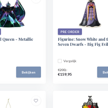
PRE ORDER
il Queen - Metallic
Figurine: Snow White and 
Seven Dwarfs - Big Fig Evi
Vergelijk
€200,-
Bekijken
Bek
€159,95