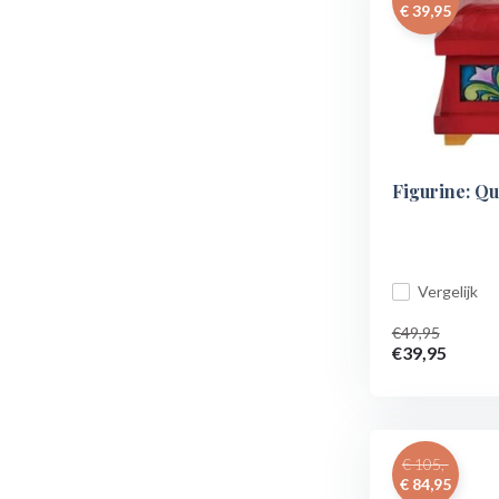
€ 39,95
Figurine: Qu
Vergelijk
€49,95
€39,95
€ 105,-
€ 84,95