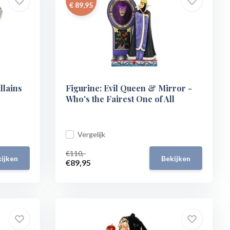
€ 89,95
llains
Figurine: Evil Queen & Mirror -
Who's the Fairest One of All
Vergelijk
€110,-
ijken
Bekijken
€89,95