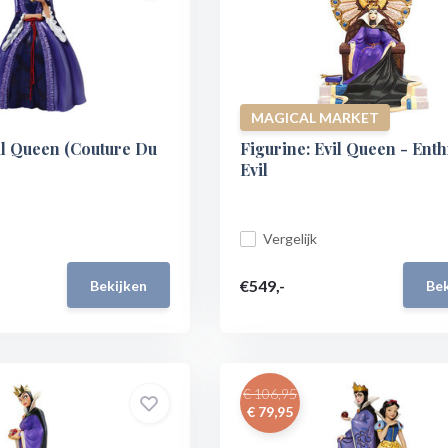
MAGICAL MARKET
il Queen (Couture Du
Figurine: Evil Queen - Ent
Evil
Vergelijk
€549,-
Bekijken
Bek
€ 106,95
€ 79,95