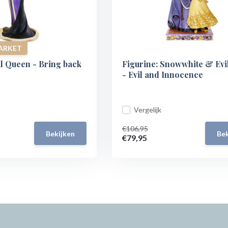
ARKET
il Queen - Bring back
Figurine: Snowwhite & Evi
- Evil and Innocence
Vergelijk
€106,95
Bekijken
Bek
€79,95