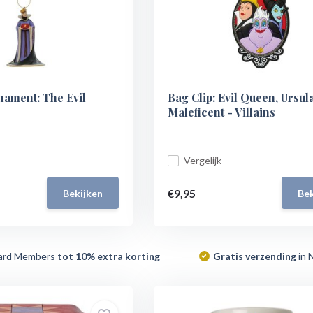
ament: The Evil
Bag Clip: Evil Queen, Ursul
Maleficent - Villains
Vergelijk
€9,95
Bekijken
Bek
ard Members
tot 10% extra korting
Gratis verzending
in 