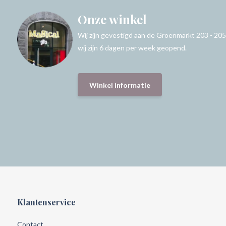
Onze winkel
Wij zijn gevestigd aan de Groenmarkt 203 - 205
wij zijn 6 dagen per week geopend.
Winkel informatie
Klantenservice
Contact