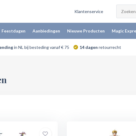
Klantenservice
Feestdagen
Aanbiedingen
Nieuwe Producten
Magic Expre
zending
in NL bij besteding vanaf € 75
14 dagen
retourrecht
en