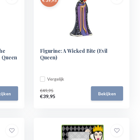
€ 39,95
the
Figurine: A Wicked Bite (Evil
l Queen
Queen)
Vergelijk
€49,95
ijken
Bekijken
€39,95