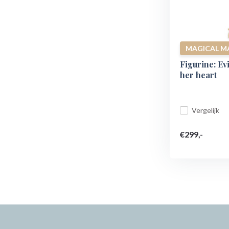
MAGICAL M
Figurine: Ev
her heart
Vergelijk
€299,-