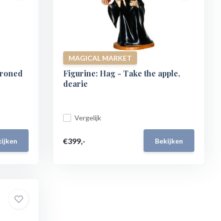
MAGICAL MARKET
hroned
Figurine: Hag - Take the apple,
dearie
Vergelijk
€399,-
ijken
Bekijken