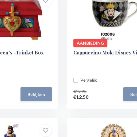
AANBIEDING
een's -Trinket Box
Cappuccino Mok: Disney Vi
Vergelijk
€19,95
Bekijken
Bek
€12,50