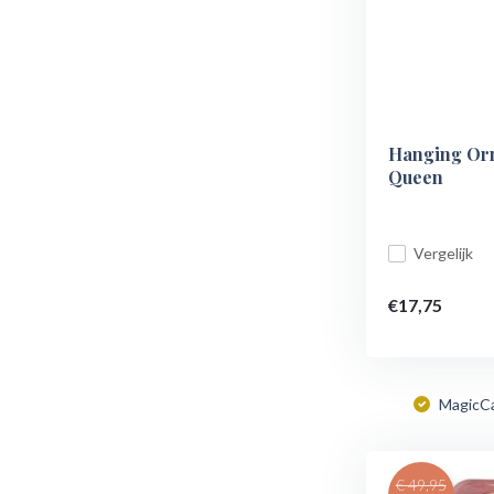
Hanging Orn
Queen
Vergelijk
€17,75
MagicC
€ 49,95