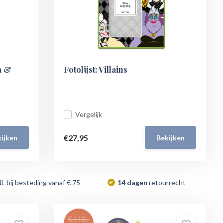
a &
Fotolijst: Villains
Vergelijk
€27,95
ijken
Bekijken
NL bij besteding vanaf € 75
14 dagen
retourrecht
€ 110,-