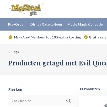
Pre-Order
Disney Categorieën
Movie Magic Collectie
MagicCard Members
tot 10% extra korting
Gratis ver
Tags
Producten getagd met Evil Que
Merken
14
Producten