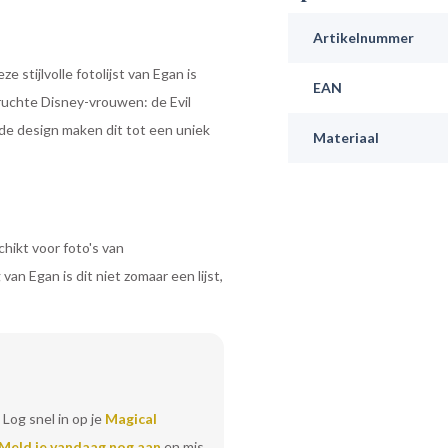
Artikelnummer
 stijlvolle fotolijst van Egan is
EAN
ruchte Disney-vrouwen: de Evil
nde design maken dit tot een uniek
Materiaal
hikt voor foto's van
n Egan is dit niet zomaar een lijst,
 Log snel in op je
Magical
Meld je vandaag nog aan
en mis