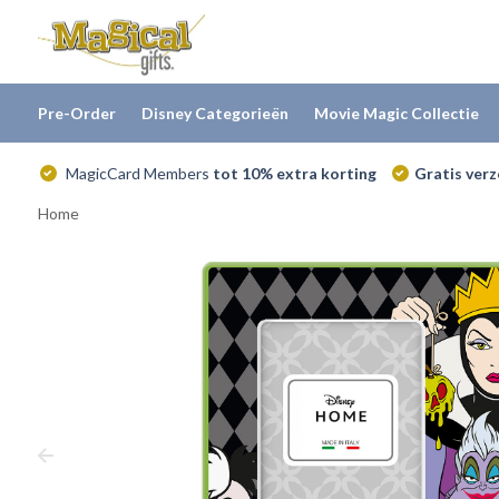
Pre-Order
Disney Categorieën
Movie Magic Collectie
MagicCard Members
tot 10% extra korting
Gratis ver
Home