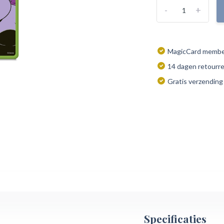
-
+
MagicCard member
14 dagen retourr
Gratis verzending
Specificaties