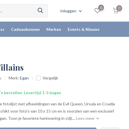
0
0
Inloggen
ss
Cadeaubonnen
Merken
Events & Nieuws
Villains
s
Merk:
Egan
Vergelijk
e bestellen: Levertijd 1-3 dagen
ke fotolijst met afbeeldingen van de Evil Queen, Ursula en Cruella
geschikt voor foto's van 10 x 15 cm en is voorzien van een exclusief
an. Toon je favoriete herinnering in stijl....
Lees meer