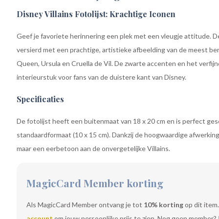
Disney Villains Fotolijst: Krachtige Iconen
Geef je favoriete herinnering een plek met een vleugje attitude. Deze
versierd met een prachtige, artistieke afbeelding van de meest be
Queen, Ursula en Cruella de Vil. De zwarte accenten en het verfij
interieurstuk voor fans van de duistere kant van Disney.
Specificaties
De fotolijst heeft een buitenmaat van 18 x 20 cm en is perfect gesc
standaardformaat (10 x 15 cm). Dankzij de hoogwaardige afwerking va
maar een eerbetoon aan de onvergetelijke Villains.
MagicCard Member korting
Als MagicCard Member ontvang je tot
10% korting
op dit item.
account
om jouw persoonlijke prijs te zien. Nog geen member?