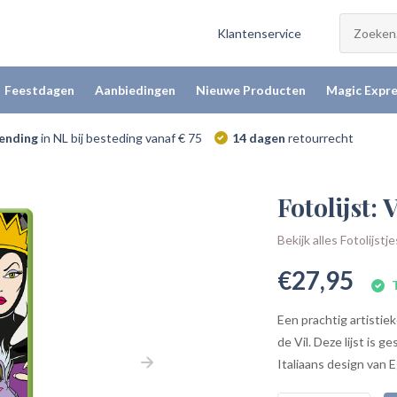
Klantenservice
Feestdagen
Aanbiedingen
Nieuwe Producten
Magic Expre
zending
in NL bij besteding vanaf € 75
14 dagen
retourrecht
Fotolijst: 
Bekijk alles Fotolijstje
€27,95
T
Een prachtig artistie
de Vil. Deze lijst is 
Italiaans design van Eg