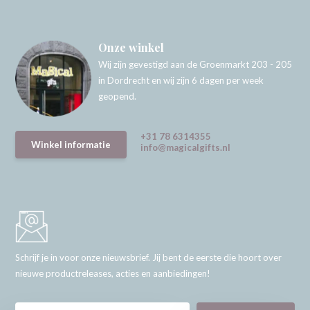
Onze winkel
Wij zijn gevestigd aan de Groenmarkt 203 - 205
in Dordrecht en wij zijn 6 dagen per week
geopend.
+31 78 6314355
Winkel informatie
info@magicalgifts.nl
Schrijf je in voor onze nieuwsbrief. Jij bent de eerste die hoort over
nieuwe productreleases, acties en aanbiedingen!