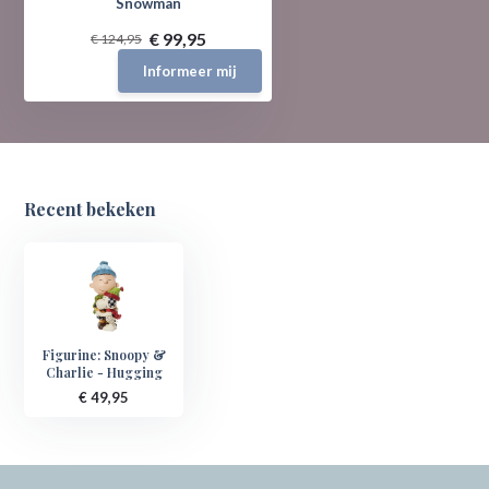
Snowman
€ 99,95
€ 124,95
Informeer mij
Recent bekeken
Figurine: Snoopy &
Charlie - Hugging
€ 49,95