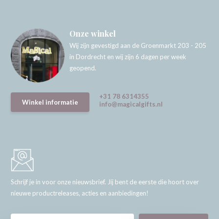
Onze winkel
Wij zijn gevestigd aan de Groenmarkt 203 - 205
in Dordrecht en wij zijn 6 dagen per week
geopend.
+31 78 6314355
Winkel informatie
info@magicalgifts.nl
Schrijf je in voor onze nieuwsbrief. Jij bent de eerste die hoort over
nieuwe productreleases, acties en aanbiedingen!