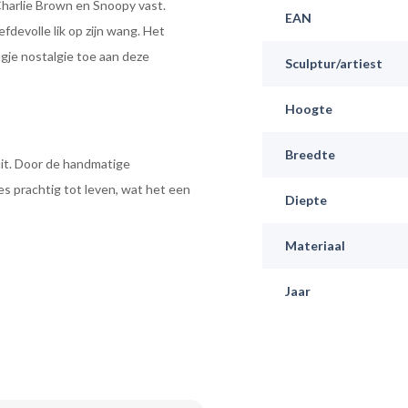
harlie Brown en Snoopy vast.
EAN
efdevolle lik op zijn wang. Het
gje nostalgie toe aan deze
Sculptur/artiest
Hoogte
Breedte
uit. Door de handmatige
s prachtig tot leven, wat het een
Diepte
Materiaal
Jaar