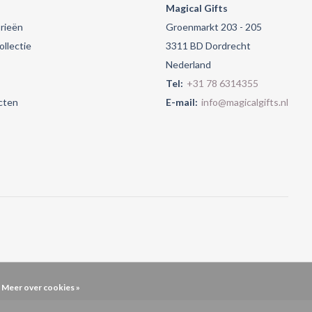
Magical Gifts
rieën
Groenmarkt 203 - 205
llectie
3311 BD Dordrecht
Nederland
Tel:
+31 78 6314355
cten
E-mail:
info@magicalgifts.nl
Meer over cookies »