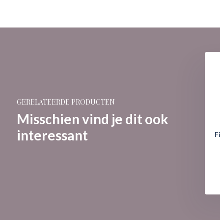
GERELATEERDE PRODUCTEN
Misschien vind je dit ook
interessant
Snoopy - Strawberries
Figurine: Snoopy - Daffodills
F
€ 54,95
€ 39,95
68,95
€ 49,95
Informeer mij