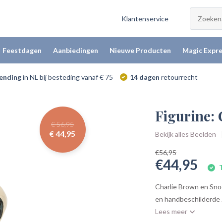
Klantenservice
Feestdagen
Aanbiedingen
Nieuwe Producten
Magic Expre
zending
in NL bij besteding vanaf € 75
14 dagen
retourrecht
Figurine:
€ 56,95
€ 44,95
Bekijk alles Beelden
€56,95
€44,95
T
Charlie Brown en Sno
en handbeschilderde J
Lees meer