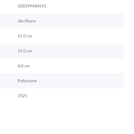
028399484591
Jim Shore
11.0 cm
11.0 cm
6.0 cm
Polystone
2025