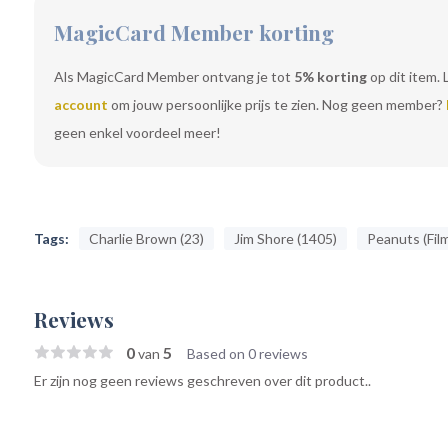
MagicCard Member korting
Als MagicCard Member ontvang je tot
5% korting
op dit item. 
account
om jouw persoonlijke prijs te zien. Nog geen member?
geen enkel voordeel meer!
Tags:
Charlie Brown (23)
Jim Shore (1405)
Peanuts (Film
Reviews
0
5
van
Based on 0 reviews
Er zijn nog geen reviews geschreven over dit product..