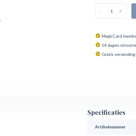
-
+
MagicCard member
14 dagen retourr
Gratis verzending
Specificaties
Artikelnummer