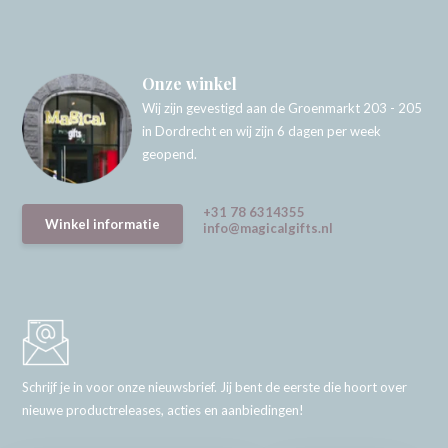
Onze winkel
Wij zijn gevestigd aan de Groenmarkt 203 - 205
in Dordrecht en wij zijn 6 dagen per week
geopend.
+31 78 6314355
Winkel informatie
info@magicalgifts.nl
Schrijf je in voor onze nieuwsbrief. Jij bent de eerste die hoort over
nieuwe productreleases, acties en aanbiedingen!