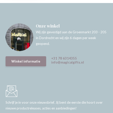
Onze winkel
Wij zijn gevestigd aan de Groenmarkt 203 - 205
in Dordrecht en wij zijn 6 dagen per week
geopend.
+31 78 6314355
Winkel informatie
info@magicalgifts.nl
Schrijf je in voor onze nieuwsbrief. Jij bent de eerste die hoort over
nieuwe productreleases, acties en aanbiedingen!