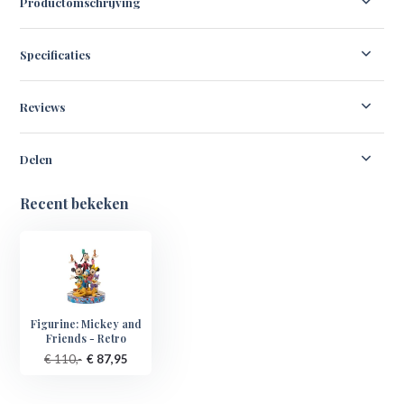
Productomschrijving
Specificaties
Reviews
Delen
Recent bekeken
Figurine: Mickey and
Friends - Retro
€ 110,-
€ 87,95