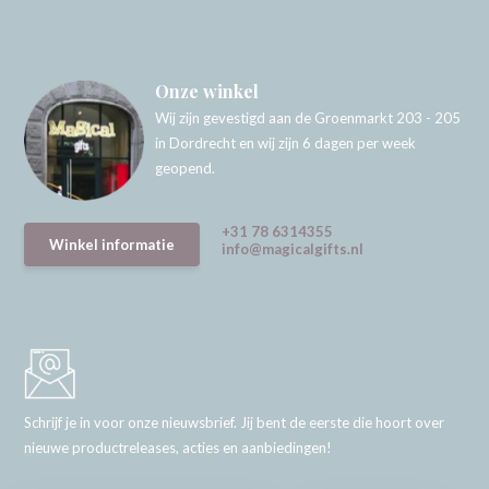
Onze winkel
Wij zijn gevestigd aan de Groenmarkt 203 - 205
in Dordrecht en wij zijn 6 dagen per week
geopend.
+31 78 6314355
Winkel informatie
info@magicalgifts.nl
Schrijf je in voor onze nieuwsbrief. Jij bent de eerste die hoort over
nieuwe productreleases, acties en aanbiedingen!