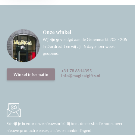
Onze winkel
Wij zijn gevestigd aan de Groenmarkt 203 - 205
in Dordrecht en wij zijn 6 dagen per week
geopend.
+31 78 6314355
Winkel informatie
info@magicalgifts.nl
Schrijf je in voor onze nieuwsbrief. Jij bent de eerste die hoort over
nieuwe productreleases, acties en aanbiedingen!