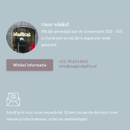
Onze winkel
Wij zijn gevestigd aan de Groenmarkt 203 - 205
in Dordrecht en wij zijn 6 dagen per week
geopend.
+31 78 6314355
Winkel informatie
info@magicalgifts.nl
Schrijf je in voor onze nieuwsbrief. Jij bent de eerste die hoort over
nieuwe productreleases, acties en aanbiedingen!